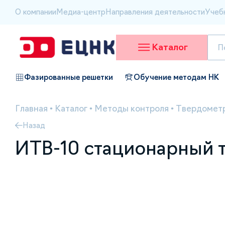
О компании
Медиа-центр
Направления деятельности
Учеб
Каталог
Фазированные решетки
Обучение методам НК
Главная
•
Каталог
•
Методы контроля
•
Твердометр
Назад
ИТВ-10 стационарный 