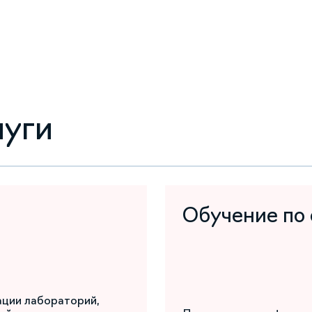
луги
Обучение по
ации лабораторий,