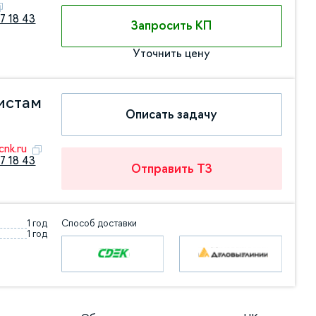
7 18 43
Запросить КП
Уточнить цену
истам
Описать задачу
nk.ru
7 18 43
Отправить ТЗ
1 год
Способ доставки
1 год