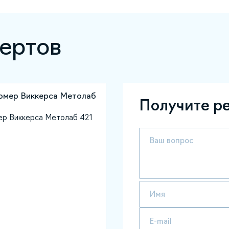
ертов
Получите р
р Виккерса Метолаб 421