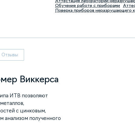
Аттестация лабораторий неразруша
Обучение работе с приборами
Аттес
Поверка приборов неразрушающего 
Отзывы
омер Виккерса
ипа ИТВ позволяют
металлов,
остей с цинковым,
м анализом полученного