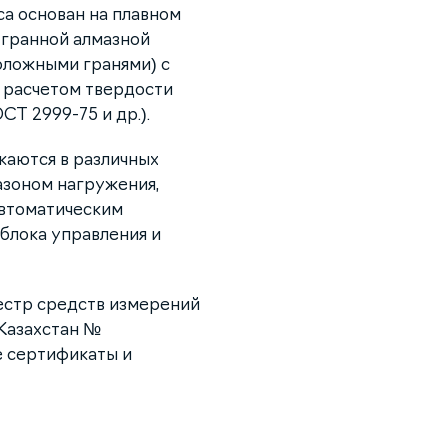
а основан на плавном
хгранной алмазной
оложными гранями) с
 расчетом твердости
СТ 2999-75 и др.).
каются в различных
азоном нагружения,
автоматическим
блока управления и
естр средств измерений
Казахстан №
е сертификаты и