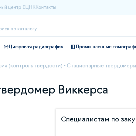
ный центр ЕЦНК
Контакты
Цифровая радиография
Промышленные томограф
ия (контроль твердости)
•
Стационарные твердомер
твердомер Виккерса
Специалистам по зак