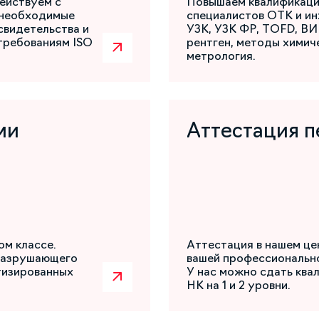
ействуем с
Повышаем квалификаци
 необходимые
специалистов ОТК и ин
свидетельства и
УЗК, УЗК ФР, TOFD, ВИ
требованиям ISO
рентген, методы химиче
метрология.
ми
Аттестация п
ом классе.
Аттестация в нашем це
разрушающего
вашей профессиональн
атизированных
У нас можно сдать ква
НК на 1 и 2 уровни.