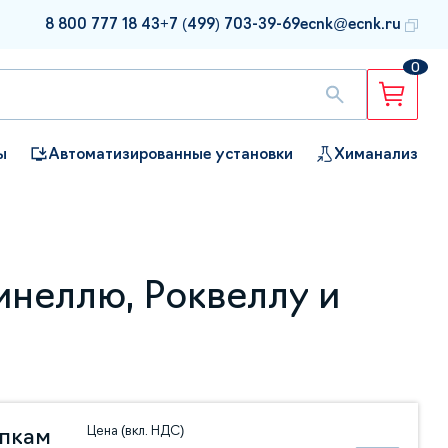
8 800 777 18 43
+7 (499) 703-39-69
ecnk@ecnk.ru
0
ы
Автоматизированные установки
Химанализ
ы
неллю, Роквеллу и
Цена (вкл. НДС)
упкам