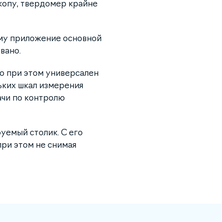
копу, твердомер крайне
му приложение основной
вано.
о при этом универсален
ьких шкал измерения
ачи по контролю
уемый столик. С его
ри этом не снимая