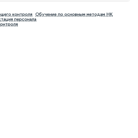
ющего контроля
Обучение по основным методам НК
тация персонала
контроля