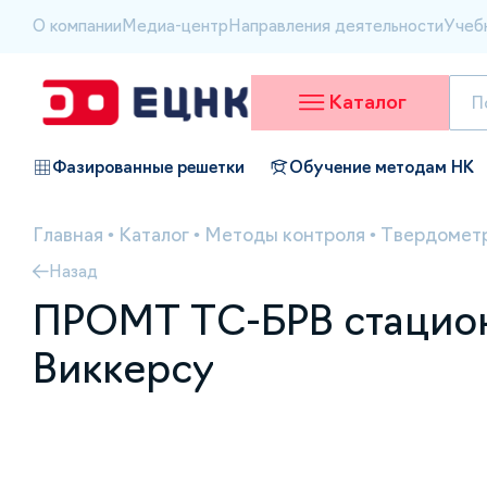
О компании
Медиа-центр
Направления деятельности
Учеб
Каталог
Фазированные решетки
Обучение методам НК
Главная
•
Каталог
•
Методы контроля
•
Твердометр
Назад
ПРОМТ ТС-БРВ стацион
Виккерсу