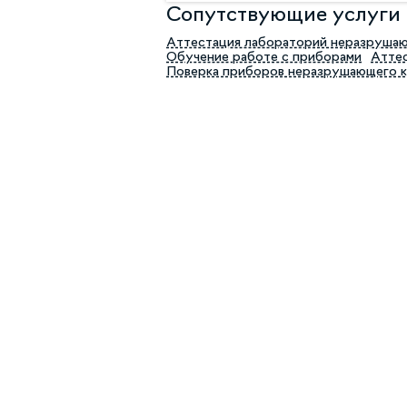
Сопутствующие услуги
Аттестация лабораторий неразруша
Обучение работе с приборами
Аттес
Поверка приборов неразрушающего 