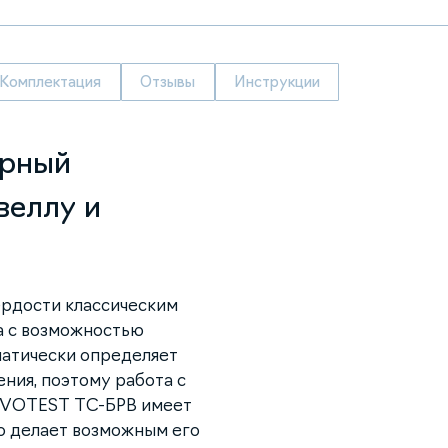
Комплектация
Отзывы
Инструкции
арный
веллу и
рдости классическим
а с возможностью
матически определяет
ния, поэтому работа с
NOVOTEST ТС-БРВ имеет
то делает возможным его