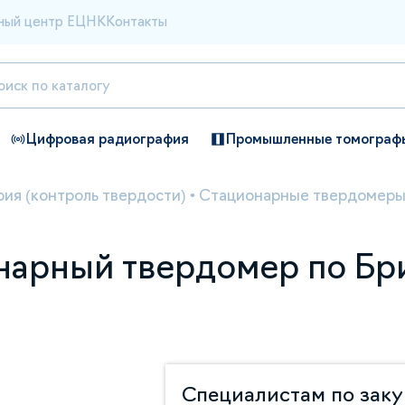
ный центр ЕЦНК
Контакты
Цифровая радиография
Промышленные томограф
ия (контроль твердости)
•
Стационарные твердомер
арный твердомер по Бри
Специалистам по зак