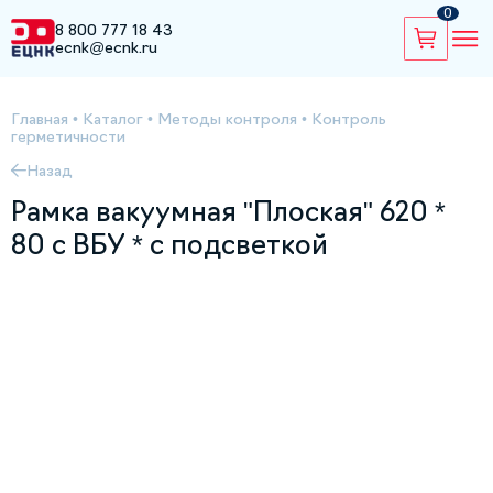
0
8 800 777 18 43
ecnk@ecnk.ru
Главная
•
Каталог
•
Методы контроля
•
Контроль
герметичности
Назад
Рамка вакуумная "Плоская" 620 *
80 с ВБУ * с подсветкой