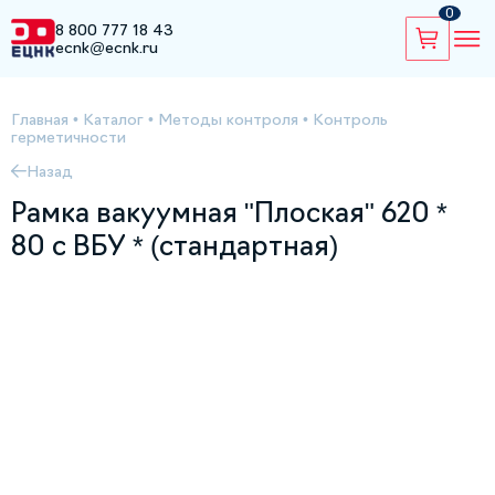
0
8 800 777 18 43
ecnk@ecnk.ru
Главная
•
Каталог
•
Методы контроля
•
Контроль
герметичности
Назад
Рамка вакуумная "Плоская" 620 *
80 с ВБУ * (стандартная)