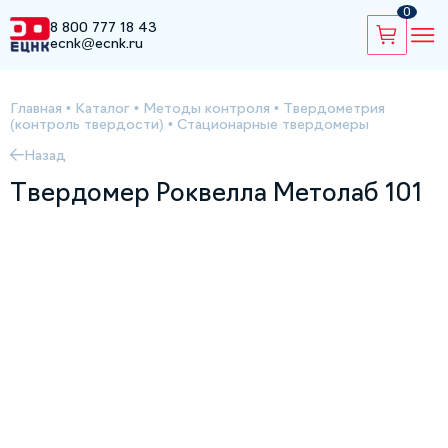
0
8 800 777 18 43
ecnk@ecnk.ru
Главная
•
Каталог
•
Методы контроля
•
Твердометрия
(контроль твердости)
•
Стационарные твердомеры
Назад
Твердомер Роквелла Метолаб 101