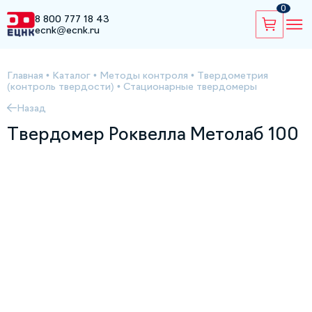
0
8 800 777 18 43
ecnk@ecnk.ru
Главная
•
Каталог
•
Методы контроля
•
Твердометрия
(контроль твердости)
•
Стационарные твердомеры
Назад
Твердомер Роквелла Метолаб 100