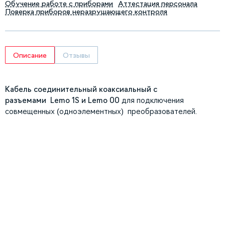
Обучение работе с приборами
Аттестация персонала
Поверка приборов неразрушающего контроля
Описание
Отзывы
Кабель соединительный коаксиальный с
разъемами Lemo 1S и Lemo 00
для подключения
совмещенных (одноэлементных) преобразователей.