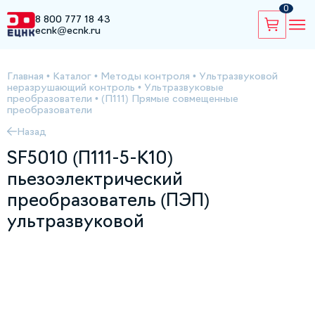
0
8 800 777 18 43
ecnk@ecnk.ru
Главная
•
Каталог
•
Методы контроля
•
Ультразвуковой
неразрушающий контроль
•
Ультразвуковые
преобразователи
•
(П111) Прямые совмещенные
преобразователи
Назад
SF5010 (П111-5-К10)
пьезоэлектрический
преобразователь (ПЭП)
ультразвуковой