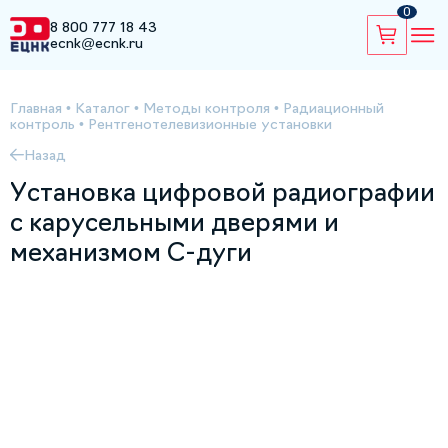
0
8 800 777 18 43
ecnk@ecnk.ru
Главная
•
Каталог
•
Методы контроля
•
Радиационный
контроль
•
Рентгенотелевизионные установки
Назад
Установка цифровой радиографии
с карусельными дверями и
механизмом С-дуги