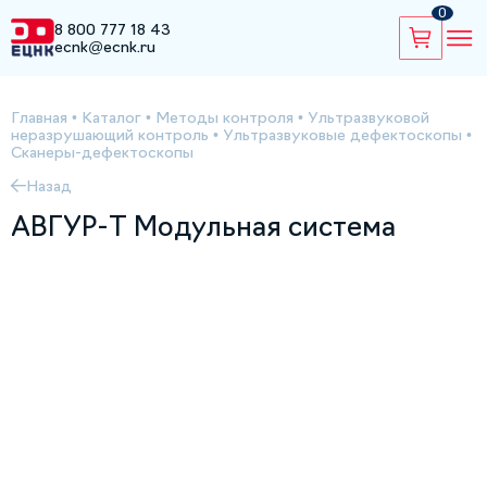
0
8 800 777 18 43
ecnk@ecnk.ru
Главная
•
Каталог
•
Методы контроля
•
Ультразвуковой
неразрушающий контроль
•
Ультразвуковые дефектоскопы
•
Сканеры-дефектоскопы
Назад
АВГУР-Т Модульная система