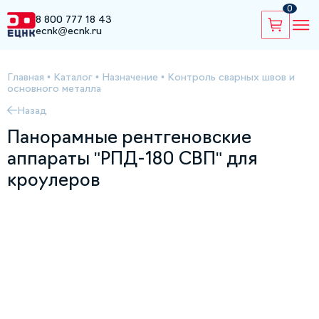
0
8 800 777 18 43
ecnk@ecnk.ru
Главная
•
Каталог
•
Назначение
•
Контроль сварных швов и
основного металла
Назад
Панорамные рентгеновские
аппараты "РПД-180 СВП" для
кроулеров