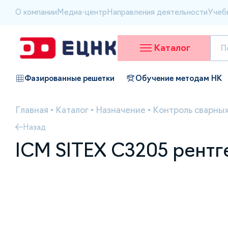
О компании
Медиа-центр
Направления деятельности
Учеб
Каталог
Фазированные решетки
Обучение методам НК
Главная
•
Каталог
•
Назначение
•
Контроль сварных
Назад
ICM SITEX C3205 рент