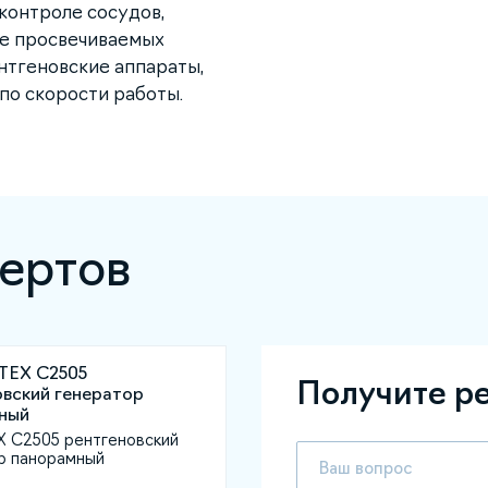
контроле сосудов,
не просвечиваемых
нтгеновские аппараты,
 по скорости работы.
ертов
Получите р
X C2505 рентгеновский
р панорамный