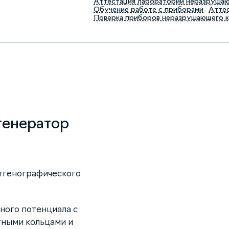
Аттестация лабораторий неразруша
Обучение работе с приборами
Аттес
Поверка приборов неразрушающего 
генератор
нтгенографического
ного потенциала с
тными кольцами и