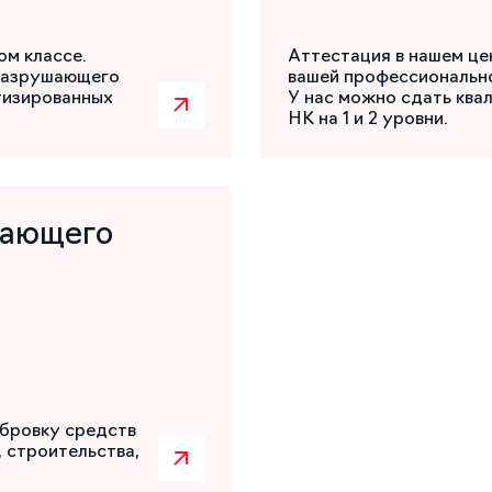
ом классе.
Аттестация в нашем це
разрушающего
вашей профессиональн
атизированных
У нас можно сдать ква
НК на 1 и 2 уровни.
шающего
бровку средств
 строительства,