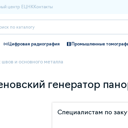
ный центр ЕЦНК
Контакты
Цифровая радиография
Промышленные томограф
 швов и основного металла
геновский генератор пан
Специалистам по зак