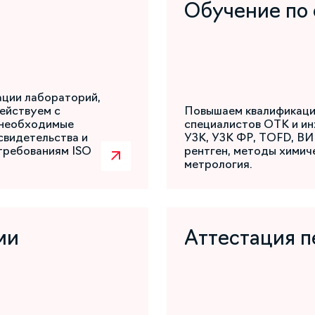
Обучение по
ации лабораторий,
ействуем с
Повышаем квалификаци
 необходимые
специалистов ОТК и ин
свидетельства и
УЗК, УЗК ФР, TOFD, ВИ
требованиям ISO
рентген, методы химиче
метрология.
ми
Аттестация п