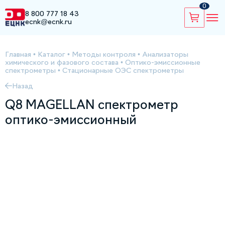
0
8 800 777 18 43
ecnk@ecnk.ru
Главная
•
Каталог
•
Методы контроля
•
Анализаторы
химического и фазового состава
•
Оптико-эмиссионные
спектрометры
•
Стационарные ОЭС спектрометры
Назад
Q8 MAGELLAN спектрометр
оптико-эмиссионный