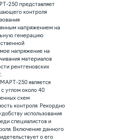
РТ-250 представляет
шающего контроля
зования
оянным напряжением на
льную генерацию
ественной
емое напряжение на
ечивания материалов
ости рентгеновских
.
 МАРТ-250 является
с углом около 40
ленных схем
ность контроля. Рекордно
удобству использования
реди специалистов и
оля. Включение данного
идетельствует о его