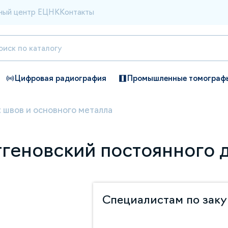
ный центр ЕЦНК
Контакты
Цифровая радиография
Промышленные томограф
 швов и основного металла
геновский постоянного 
Специалистам по зак