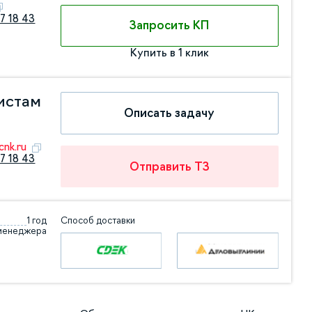
7 18 43
Запросить КП
Купить в 1 клик
истам
Описать задачу
nk.ru
7 18 43
Отправить ТЗ
1 год
Способ доставки
 менеджера