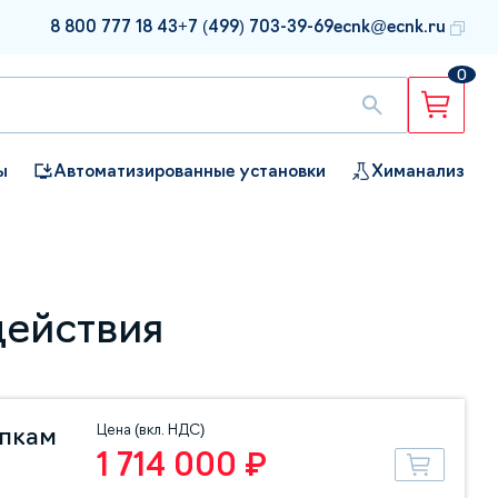
8 800 777 18 43
+7 (499) 703-39-69
ecnk@ecnk.ru
0
ы
Автоматизированные установки
Химанализ
действия
Цена (вкл. НДС)
упкам
1 714 000 ₽