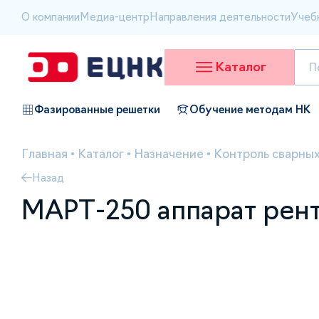
О компании
Медиа-центр
Направления деятельности
Учеб
Каталог
Фазированные решетки
Обучение методам НК
Главная
•
Каталог
•
Назначение
•
Контроль сварных
Назад
МАРТ-250 аппарат рент