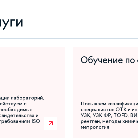
луги
Обучение по
ации лабораторий,
ействуем с
Повышаем квалификаци
 необходимые
специалистов ОТК и ин
свидетельства и
УЗК, УЗК ФР, TOFD, ВИ
требованиям ISO
рентген, методы химиче
метрология.