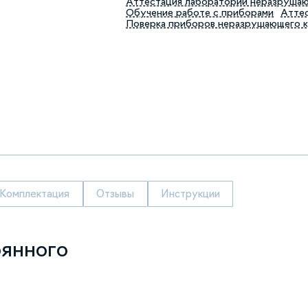
Аттестация лабораторий неразруша
Обучение работе с приборами
Аттес
Поверка приборов неразрушающего 
Комплектация
Отзывы
Инструкции
оянного