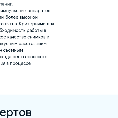
пании.
т импульсных аппаратов
ии, более высокой
о пятна. Критериями для
бходимость работы в
кое качество снимков и
окусным расстоянием.
ан съемным
ыхода рентгеновского
ия в процессе
ертов