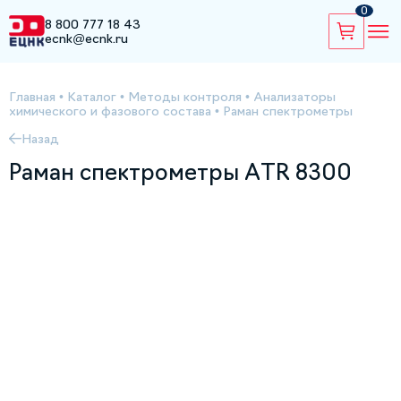
0
8 800 777 18 43
ecnk@ecnk.ru
Главная
•
Каталог
•
Методы контроля
•
Анализаторы
химического и фазового состава
•
Раман спектрометры
Назад
Раман спектрометры ATR 8300