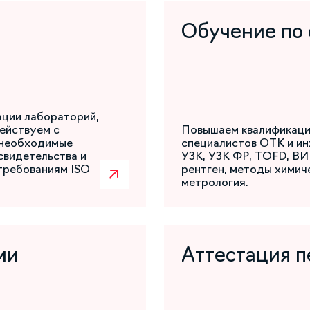
Обучение по
ации лабораторий,
ействуем с
Повышаем квалификаци
 необходимые
специалистов ОТК и ин
свидетельства и
УЗК, УЗК ФР, TOFD, ВИ
требованиям ISO
рентген, методы химиче
метрология.
ми
Аттестация п