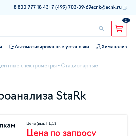
8 800 777 18 43
+7 (499) 703-39-69
ecnk@ecnk.ru
0
ы
Автоматизированные установки
Химанализ
центные спектрометры
•
Стационарные
роанализа StaRk
Цена (вкл. НДС)
упкам
Цена по запросу