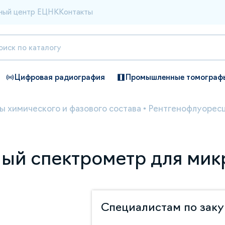
ный центр ЕЦНК
Контакты
Цифровая радиография
Промышленные томограф
ы химического и фазового состава
•
Рентгенофлуорес
ый спектрометр для мик
Специалистам по зак