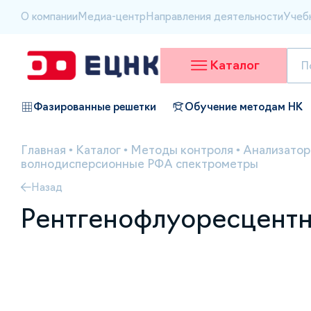
О компании
Медиа-центр
Направления деятельности
Учеб
Каталог
Фазированные решетки
Обучение методам НК
Главная
•
Каталог
•
Методы контроля
•
Анализатор
волнодисперсионные РФА спектрометры
Назад
Рентгенофлуоресцентн