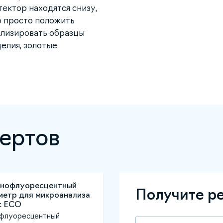
тектор находятся снизу,
о просто положить
ализировать образцы
елия, золотые
ертов
Получите р
флуоресцентный