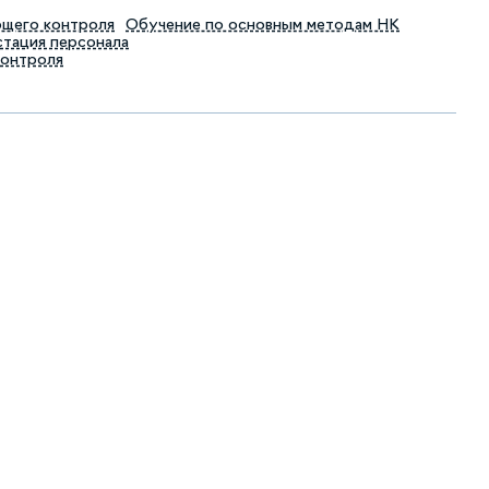
ющего контроля
Обучение по основным методам НК
тация персонала
контроля