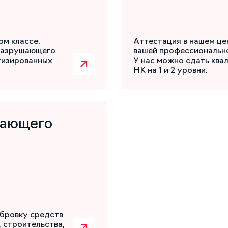
ом классе.
Аттестация в нашем це
разрушающего
вашей профессиональн
атизированных
У нас можно сдать ква
НК на 1 и 2 уровни.
шающего
бровку средств
 строительства,