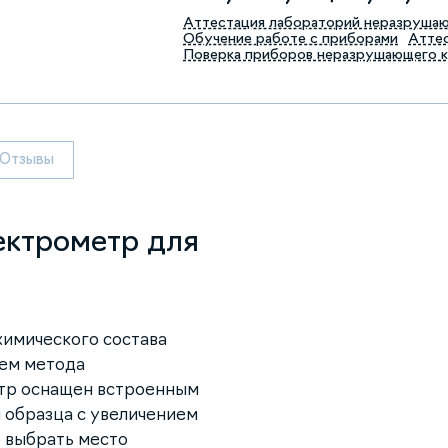
Аттестация лабораторий неразруша
Обучение работе с приборами
Аттес
Поверка приборов неразрушающего 
Отзывы
ектрометр для
химического состава
ием метода
тр оснащен встроенным
 образца с увеличением
о выбрать место