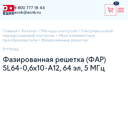
0
8 800 777 18 43
ecnk@ecnk.ru
Главная
•
Каталог
•
Методы контроля
•
Ультразвуковой
неразрушающий контроль
•
Многоэлементные
преобразователи
•
Фазированные решетки
Назад
Фазированная решетка (ФАР)
5L64-0,6х10-A12, 64 эл, 5 МГц