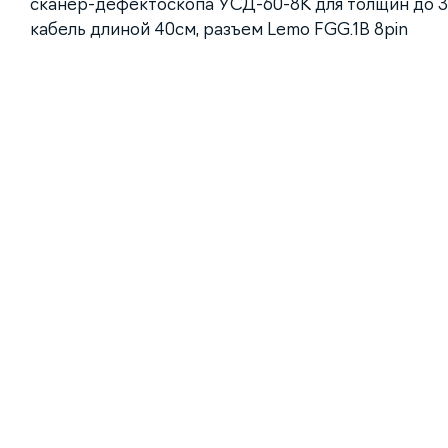
сканер-дефектоскопа УСД-60-8К для толщин до 
кабель длиной 40см, разъем Lemo FGG.1B 8pin