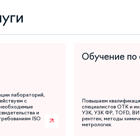
луги
Обучение по
ации лабораторий,
ействуем с
Повышаем квалификаци
 необходимые
специалистов ОТК и ин
свидетельства и
УЗК, УЗК ФР, TOFD, ВИ
требованиям ISO
рентген, методы химиче
метрология.