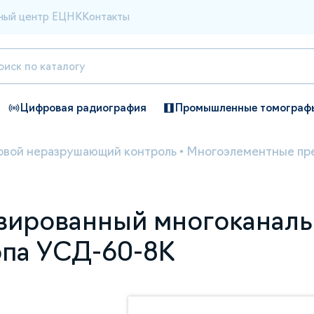
ный центр ЕЦНК
Контакты
Цифровая радиография
Промышленные томограф
овой неразрушающий контроль
•
Многоэлементные пр
зированный многоканаль
опа УСД-60-8К