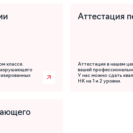
ми
Аттестация п
ом классе.
Аттестация в нашем це
разрушающего
вашей профессиональн
атизированных
У нас можно сдать ква
НК на 1 и 2 уровни.
шающего