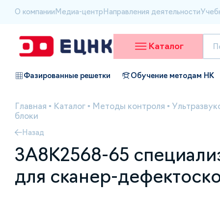
О компании
Медиа-центр
Направления деятельности
Учеб
Каталог
Фазированные решетки
Обучение методам НК
Главная
•
Каталог
•
Методы контроля
•
Ультразвук
блоки
Назад
3A8K2568-65 cпециали
для сканер-дефектоск