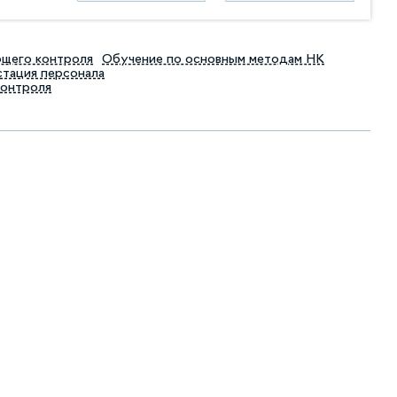
ющего контроля
Обучение по основным методам НК
тация персонала
контроля