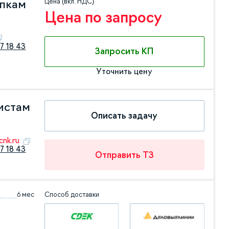
Цена (вкл. НДС)
упкам
Цена по запросу
7 18 43
Запросить КП
Уточнить цену
истам
Описать задачу
nk.ru
7 18 43
Отправить ТЗ
6 мес
Способ доставки