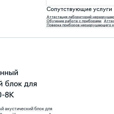
Сопутствующие услуги
Аттестация лабораторий неразруша
Обучение работе с приборами
Аттес
Поверка приборов неразрушающего 
анный
й блок для
0-8К
й акустический блок для