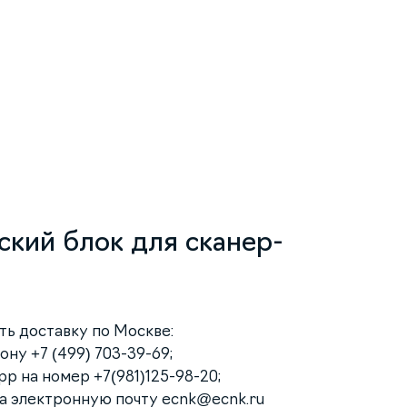
кий блок для сканер-
ать доставку по Москве:
ну +7 (499) 703-39-69;
p на номер +7(981)125-98-20;
на электронную почту
ecnk@ecnk.ru