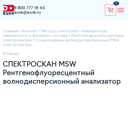
0
8 800 777 18 43
ecnk@ecnk.ru
Главная
•
Каталог
•
Методы контроля
•
Анализаторы
химического и фазового состава
•
Рентгенофлуоресцентные
спектрометры
•
Стационарные волнодисперсионные РФА
спектрометры
Назад
СПЕКТРОСКАН MSW
Рентгенофлуоресцентный
волнодисперсионный анализатор