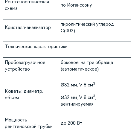
Рентгенооптическая
по Иоганссону
схема
пиролитический углерод
Кристалл-анализатор
С(002)
Технические характеристики
Пробозагрузочное
боковое, на три образца
устройство
(автоматическое)
3
Ø32 мм, V 8 см
Кюветы: диаметр,
3
Ø32 мм, V 8 см
,
объем
вентилируемая
Мощность
до 200 Вт
рентгеновской трубки