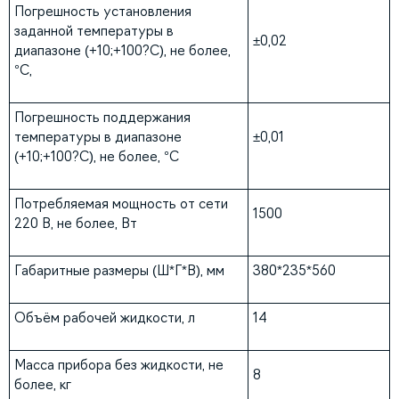
Погрешность установления
заданной температуры в
±0,02
диапазоне (+10;+100?С), не более,
°С,
Погрешность поддержания
температуры в диапазоне
±0,01
(+10;+100?С), не более, °С
Потребляемая мощность от сети
1500
220 В, не более, Вт
Габаритные размеры (Ш*Г*В), мм
380*235*560
Объём рабочей жидкости, л
14
Масса прибора без жидкости, не
8
более, кг