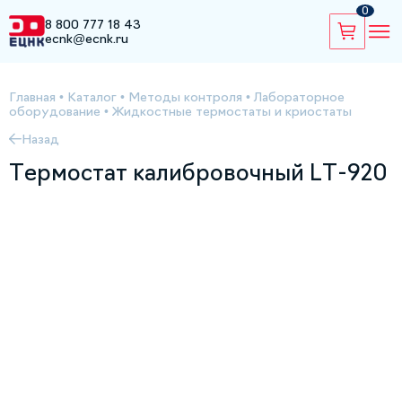
0
8 800 777 18 43
ecnk@ecnk.ru
Главная
•
Каталог
•
Методы контроля
•
Лабораторное
оборудование
•
Жидкостные термостаты и криостаты
Назад
Термостат калибровочный LT-920