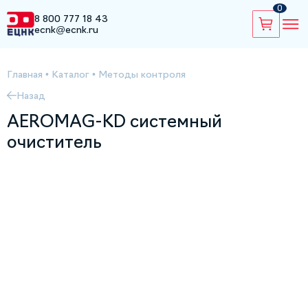
0
8 800 777 18 43
ecnk@ecnk.ru
Главная
•
Каталог
•
Методы контроля
Назад
AEROMAG-KD системный
очиститель