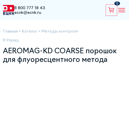
0
8 800 777 18 43
ecnk@ecnk.ru
Главная
•
Каталог
•
Методы контроля
Назад
AEROMAG-KD COARSE порошок
для флуоресцентного метода