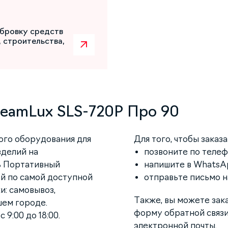
бровку средств
 строительства,
eamLux SLS-720P Про 90
ого оборудования для
Для того, чтобы заказ
зделий на
позвоните по телефо
ь Портативный
напишите в WhatsAp
ой по самой доступной
отправьте письмо 
и: самовывоз,
Также, вы можете зак
шем городе.
форму обратной связи
 9:00 до 18:00.
электронной почты.