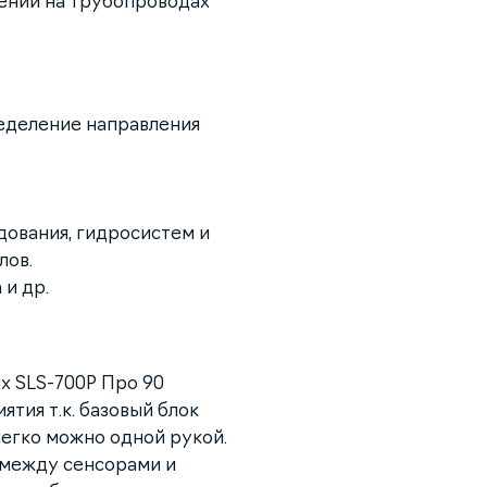
ений на трубопроводах
еделение направления
дования, гидросистем и
лов.
и др.
x SLS-700P Про 90
тия т.к. базовый блок
легко можно одной рукой.
 между сенсорами и