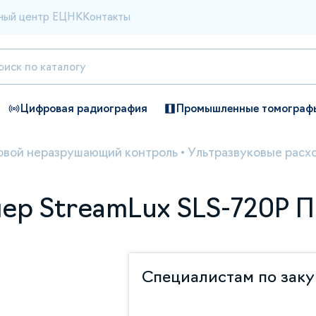
ный центр ЕЦНК
Контакты
Цифровая радиография
Промышленные томограф
овой неразрушающий контроль
•
Ультразвуковые рас
ер StreamLux SLS-720P П
Специалистам по зак