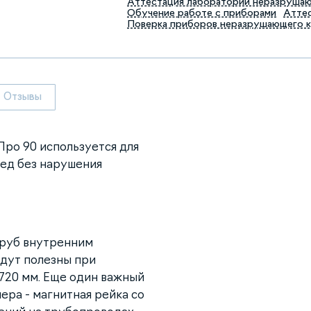
Аттестация лабораторий неразруша
Обучение работе с приборами
Аттес
Поверка приборов неразрушающего 
Отзывы
Про 90 используется для
ред без нарушения
 труб внутренним
удут полезны при
720 мм. Еще один важный
ра - магнитная рейка со