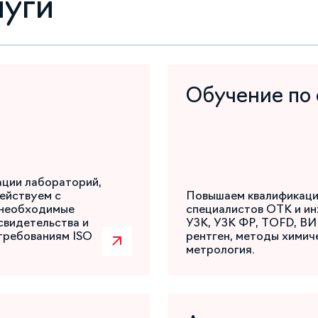
луги
Обучение по
ации лабораторий,
ействуем с
Повышаем квалификаци
 необходимые
специалистов ОТК и ин
свидетельства и
УЗК, УЗК ФР, TOFD, ВИ
требованиям ISO
рентген, методы химиче
метрология.