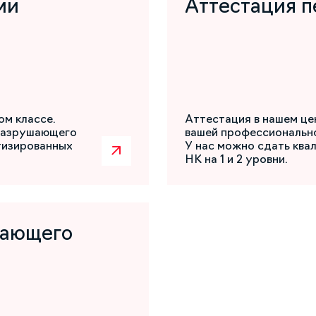
ми
Аттестация п
ом классе.
Аттестация в нашем це
разрушающего
вашей профессиональн
атизированных
У нас можно сдать ква
НК на 1 и 2 уровни.
шающего