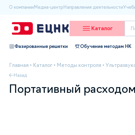
О компании
Медиа-центр
Направления деятельности
Учеб
Каталог
Фазированные решетки
Обучение методам НК
Главная
•
Каталог
•
Методы контроля
•
Ультразвук
Назад
Портативный расходом