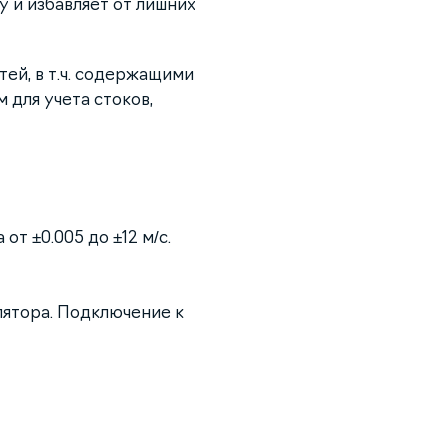
у и избавляет от лишних
ей, в т.ч. содержащими
 для учета стоков,
т ±0.005 до ±12 м/с.
лятора. Подключение к