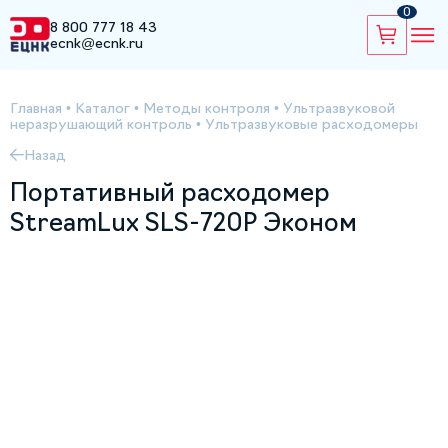
0
8 800 777 18 43
ecnk@ecnk.ru
Главная
•
Каталог
•
Методы контроля
•
Ультразвуковой
неразрушающий контроль
•
Ультразвуковые расходомеры
Назад
Портативный расходомер
StreamLux SLS-720P Эконом