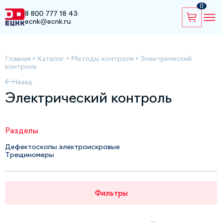
0
8 800 777 18 43
ecnk@ecnk.ru
Главная
•
Каталог
•
Методы контроля
•
Электрический
контроль
Назад
Электрический контроль
Разделы
Дефектоскопы электроискровые
Трещиномеры
Фильтры