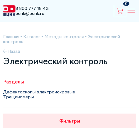
0
8 800 777 18 43
ecnk@ecnk.ru
Главная
•
Каталог
•
Методы контроля
•
Электрический
контроль
Назад
Электрический контроль
Разделы
Дефектоскопы электроискровые
Трещиномеры
Фильтры