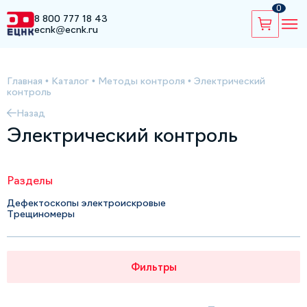
0
8 800 777 18 43
ecnk@ecnk.ru
Главная
•
Каталог
•
Методы контроля
•
Электрический
контроль
Назад
Электрический контроль
Разделы
Дефектоскопы электроискровые
Трещиномеры
Фильтры