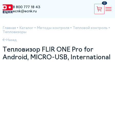
0
8 800 777 18 43
ecnk@ecnk.ru
Главная
•
Каталог
•
Методы контроля
•
Тепловой контроль
•
Тепловизоры
Назад
Тепловизор FLIR ONE Pro for
Android, MICRO-USB, International