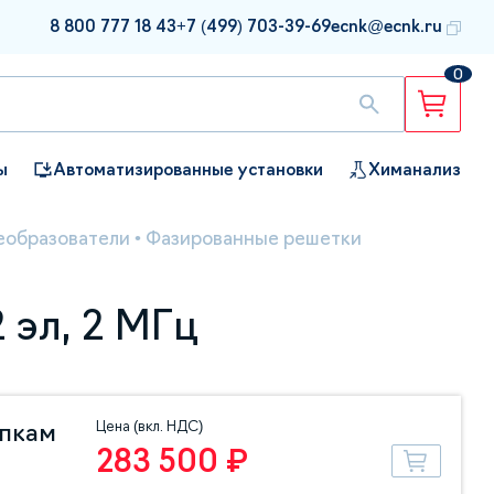
8 800 777 18 43
+7 (499) 703-39-69
ecnk@ecnk.ru
0
ы
Автоматизированные установки
Химанализ
еобразователи
•
Фазированные решетки
 эл, 2 МГц
Цена (вкл. НДС)
упкам
283 500 ₽