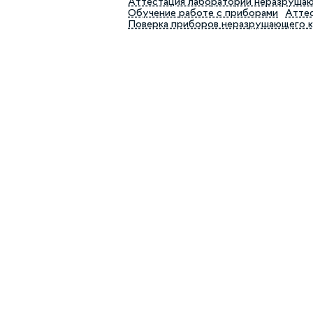
Аттестация лабораторий неразруша
Обучение работе с приборами
Аттес
Поверка приборов неразрушающего 