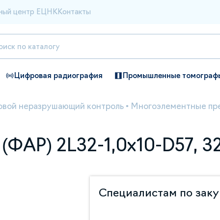
ный центр ЕЦНК
Контакты
Цифровая радиография
Промышленные томограф
овой неразрушающий контроль
•
Многоэлементные пр
ФАР) 2L32-1,0х10-D57, 32
Специалистам по зак