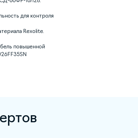
СД-60ФР-16/128.
льность для контроля
териала Rexolite.
абель повышенной
/26FF35SN
ертов