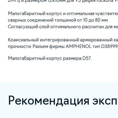
2МГц и размером 1,0х10мм для УЗ дефектоскопа У
Малогабаритный корпус и оптимальная чувствите
сварных соединений толщиной от 10 до 80 мм.
Согласующий слой оптимального расcчитан для ма
Коаксиальный интегрированный армированный к
прочности. Разъем фирмы AMPHENOL тип D38999
Малогабаритный корпус размера D57.
Рекомендация эксп