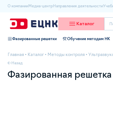
О компании
Медиа-центр
Направления деятельности
Учеб
Каталог
Фазированные решетки
Обучение методам НК
Главная
•
Каталог
•
Методы контроля
•
Ультразвук
Назад
Фазированная решетка (