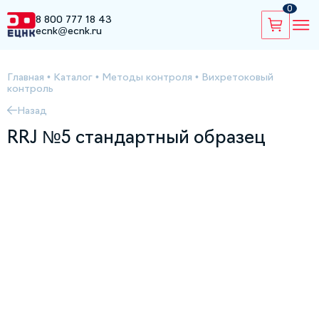
0
8 800 777 18 43
ecnk@ecnk.ru
Главная
•
Каталог
•
Методы контроля
•
Вихретоковый
контроль
Назад
RRJ №5 стандартный образец