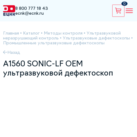
0
8 800 777 18 43
ecnk@ecnk.ru
Главная
•
Каталог
•
Методы контроля
•
Ультразвуковой
неразрушающий контроль
•
Ультразвуковые дефектоскопы
•
Промышленные ультразвуковые дефектоскопы
Назад
A1560 SONIC-LF OEM
ультразвуковой дефектоскоп