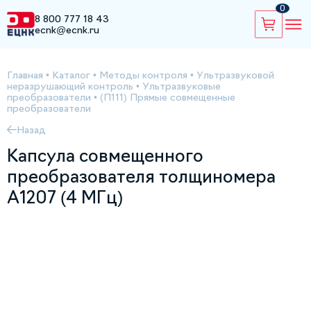
0
8 800 777 18 43
ecnk@ecnk.ru
Главная
•
Каталог
•
Методы контроля
•
Ультразвуковой
неразрушающий контроль
•
Ультразвуковые
преобразователи
•
(П111) Прямые совмещенные
преобразователи
Назад
Капсула совмещенного
преобразователя толщиномера
А1207 (4 МГц)