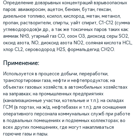
Определение довзрывных концентраций взрывоопасных
паров: авиакеросин, ацетон, бензин, бутан, гексан,
дизельное топливо, ксилол, кислород, метан, метанол,
пропан, растворители, спирты, уайт спирит, С1-С12 (сумма
углеводородов)и др., а так же токсичных паров таких как:
аммиак NH3, угарный газ CO, озон O3, диоксид серы SO2,
оксид азота, NO, диоксид азота NO2, соляная кислота HCL,
хлор CL2, сероводород H2S, формальдегид CH2O.
Применение:
Используется в процессе добычи, переработки,
транспортировки газа, нефти и нефтепродуктов; на
объектах газовых хозяйств; в автомобильных хозяйствах
на заправках; на промышленных предприятиях
(канализационные участки, котельные и т.п.); на складах
ГСМ (в портах, на ж/д, нефтебазах и т.п.); для оснащения
оперативного персонала коммунальных служб при работе
в подвальных помещениях и подземных коллекторах; во
всех других помещениях, где могут накапливаться
горючие газы и пары.