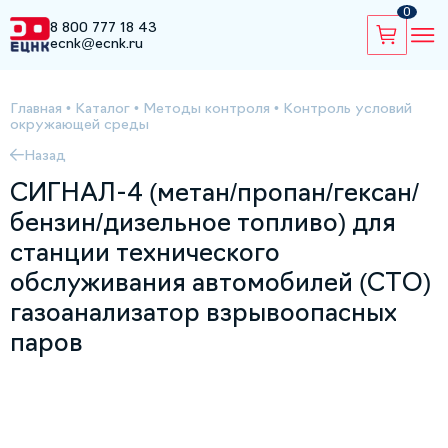
0
8 800 777 18 43
ecnk@ecnk.ru
Главная
•
Каталог
•
Методы контроля
•
Контроль условий
окружающей среды
Назад
СИГНАЛ-4 (метан/пропан/гексан/
бензин/дизельное топливо) для
станции технического
обслуживания автомобилей (СТО)
газоанализатор взрывоопасных
паров