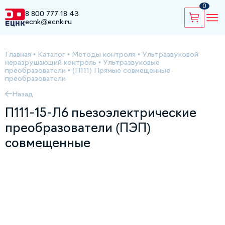
0
8 800 777 18 43
ecnk@ecnk.ru
Главная
•
Каталог
•
Методы контроля
•
Ультразвуковой
неразрушающий контроль
•
Ультразвуковые
преобразователи
•
(П111) Прямые совмещенные
преобразователи
Назад
П111-15-Л6 пьезоэлектрические
преобразователи (ПЭП)
совмещенные