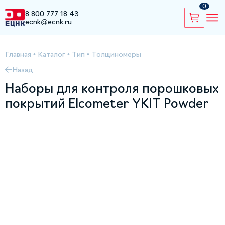
0
8 800 777 18 43
ecnk@ecnk.ru
Главная
•
Каталог
•
Тип
•
Толщиномеры
Назад
Наборы для контроля порошковых
покрытий Elcometer YKIT Powder