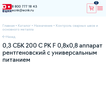
0
8 800 777 18 43
ecnk@ecnk.ru
Главная
•
Каталог
•
Назначение
•
Контроль сварных швов и
основного металла
Назад
0,3 СБК 200 С РК F 0,8х0,8 аппарат
рентгеновский с универсальным
питанием