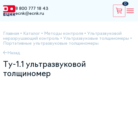
0
8 800 777 18 43
ecnk@ecnk.ru
Главная
•
Каталог
•
Методы контроля
•
Ультразвуковой
неразрушающий контроль
•
Ультразвуковые толщиномеры
•
Портативные ультразвуковые толщиномеры
Назад
Ту-1.1 ультразвуковой
толщиномер