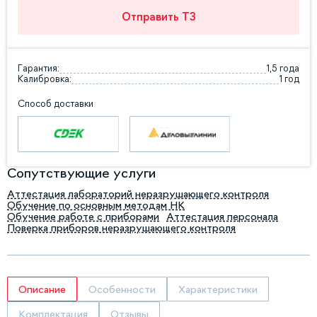
Отправить ТЗ
Гарантия:
1,5 года
Калибровка:
1 год
Способ доставки
Сопутствующие услуги
Аттестация лабораторий неразрушающего контроля
Обучение по основным методам НК
Обучение работе с приборами
Аттестация персонала
Поверка приборов неразрушающего контроля
Описание
Особенности
Характеристики
Комплектация
Отзывы