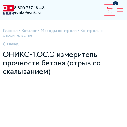
0
8 800 777 18 43
ecnk@ecnk.ru
Главная
•
Каталог
•
Методы контроля
•
Контроль в
строительстве
Назад
ОНИКС-1.ОС.Э измеритель
прочности бетона (отрыв со
скалыванием)