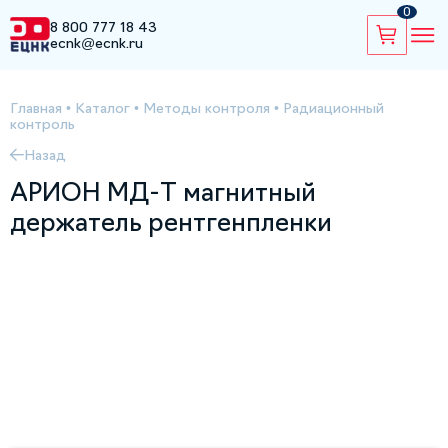
0
8 800 777 18 43
ecnk@ecnk.ru
Главная
•
Каталог
•
Методы контроля
•
Радиационный
контроль
Назад
АРИОН МД-Т магнитный
держатель рентгенпленки