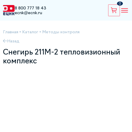
0
8 800 777 18 43
ecnk@ecnk.ru
Главная
•
Каталог
•
Методы контроля
Назад
Снегирь 211М-2 тепловизионный
комплекс