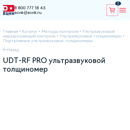
0
8 800 777 18 43
ecnk@ecnk.ru
Главная
•
Каталог
•
Методы контроля
•
Ультразвуковой
неразрушающий контроль
•
Ультразвуковые толщиномеры
•
Портативные ультразвуковые толщиномеры
Назад
UDT-RF PRO ультразвуковой
толщиномер