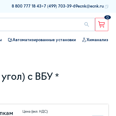
8 800 777 18 43
+7 (499) 703-39-69
ecnk@ecnk.ru
0
ы
Автоматизированные установки
Химанализ
угол) с ВБУ *
Цена (вкл. НДС)
упкам