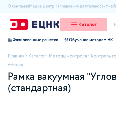
О компании
Медиа-центр
Направления деятельности
Учеб
Каталог
Фазированные решетки
Обучение методам НК
Главная
•
Каталог
•
Методы контроля
•
Контроль г
Назад
Рамка вакуумная "Углова
(стандартная)