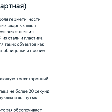
дартная)
роля герметичности
вых сварных швов.
озволяет выявить
из стали и пластика.
я таких объектов как
и, облицовки и прочие
вающую трехсторонний
тыка не более 30 секунд
пуклых и вогнутых
оторая обеспечивает