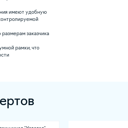
ения имеют удобную
 контролируемой
 размерам заказчика
умной рамки, что
ости
ертов