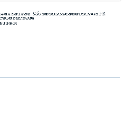
ющего контроля
Обучение по основным методам НК
тация персонала
контроля