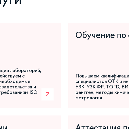
Обучение по
ации лабораторий,
ействуем с
Повышаем квалификаци
 необходимые
специалистов ОТК и ин
свидетельства и
УЗК, УЗК ФР, TOFD, ВИ
требованиям ISO
рентген, методы химиче
метрология.
ми
Аттестация п