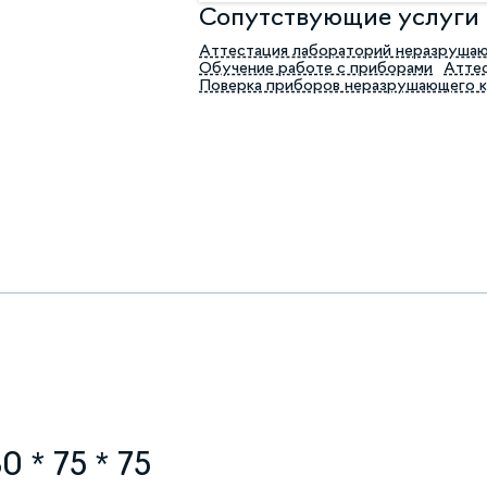
Сопутствующие услуги
Аттестация лабораторий неразруша
Обучение работе с приборами
Аттес
Поверка приборов неразрушающего 
 * 75 * 75