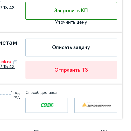
7 18 43
Запросить КП
Уточнить цену
истам
Описать задачу
nk.ru
7 18 43
Отправить ТЗ
1 год
Способ доставки
1 год