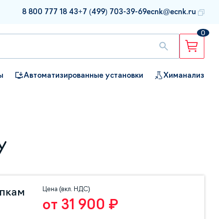
8 800 777 18 43
+7 (499) 703-39-69
ecnk@ecnk.ru
0
ы
Автоматизированные установки
Химанализ
у
Цена (вкл. НДС)
упкам
от 31 900 ₽