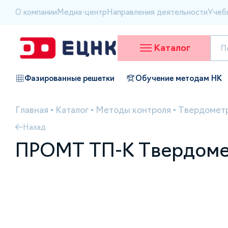
О компании
Медиа-центр
Направления деятельности
Учеб
Каталог
Фазированные решетки
Обучение методам НК
Главная
•
Каталог
•
Методы контроля
•
Твердометр
Назад
ПРОМТ ТП-К Твердоме