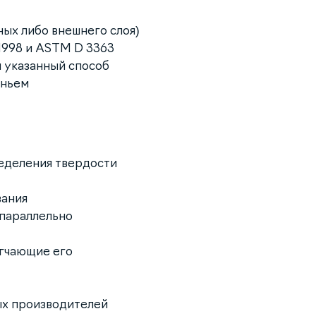
ых либо внешнего слоя)
:1998 и ASTM D 3363
 указанный способ
аньем
еделения твердости
вания
 параллельно
егчающие его
ых производителей