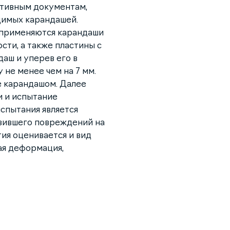
ативным документам,
димых карандашей.
 применяются карандаши
сти, а также пластины с
аш и уперев его в
не менее чем на 7 мм.
е карандашом. Далее
и и испытание
испытания является
вившего повреждений на
ия оценивается и вид
ая деформация,