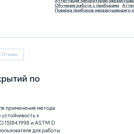
Аттестация лабораторий неразруша
Обучение работе с приборами
Аттес
Поверка приборов неразрушающего 
Отзывы
рытий по
для применения метода
 устойчивость к
О 15184:1998 и ASTM D
пользователя для работы