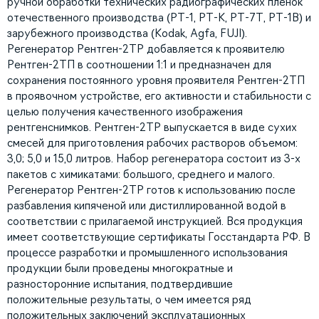
ручной обработки технических радиографических плёнок
отечественного производства (РТ-1, РТ-К, РТ-7Т, РТ-1В) и
зарубежного производства (Kodak, Agfa, FUJI).
Регенератор Рентген-2ТР добавляется к проявителю
Рентген-2ТП в соотношении 1:1 и предназначен для
сохранения постоянного уровня проявителя Рентген-2ТП
в проявочном устройстве, его активности и стабильности с
целью получения качественного изображения
рентгенснимков. Рентген-2ТР выпускается в виде сухих
смесей для приготовления рабочих растворов объемом:
3,0; 5,0 и 15,0 литров. Набор регенератора состоит из 3-х
пакетов с химикатами: большого, среднего и малого.
Регенератор Рентген-2ТР готов к использованию после
разбавления кипяченой или дистиллированной водой в
соответствии с прилагаемой инструкцией. Вся продукция
имеет соответствующие сертификаты Госстандарта РФ. В
процессе разработки и промышленного использования
продукции были проведены многократные и
разносторонние испытания, подтвердившие
положительные результаты, о чем имеется ряд
положительных заключений эксплуатационных