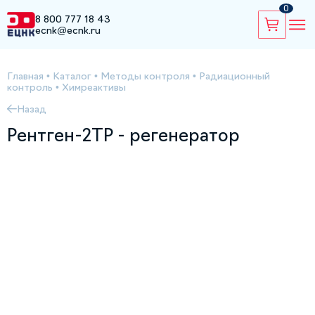
0
8 800 777 18 43
ecnk@ecnk.ru
Главная
•
Каталог
•
Методы контроля
•
Радиационный
контроль
•
Химреактивы
Назад
Рентген-2ТР - регенератор