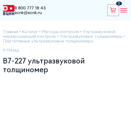
0
8 800 777 18 43
ecnk@ecnk.ru
Главная
•
Каталог
•
Методы контроля
•
Ультразвуковой
неразрушающий контроль
•
Ультразвуковые толщиномеры
•
Портативные ультразвуковые толщиномеры
Назад
В7-227 ультразвуковой
толщиномер