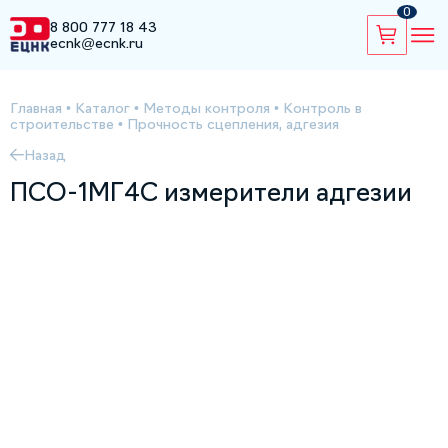
0
8 800 777 18 43
ecnk@ecnk.ru
Главная
•
Каталог
•
Методы контроля
•
Контроль в
строительстве
•
Прочность сцепления, адгезия
Назад
ПСО-1МГ4С измерители адгезии