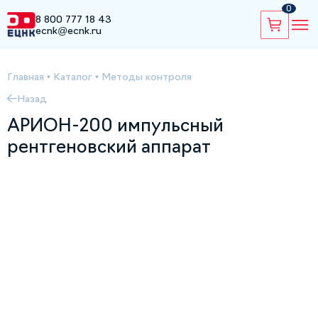
0
8 800 777 18 43
ecnk@ecnk.ru
Главная
•
Каталог
•
Методы контроля
Назад
АРИОН-200 импульсный
рентгеновский аппарат