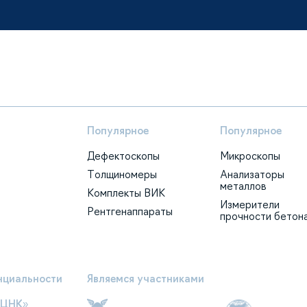
Популярное
Популярное
Дефектоскопы
Микроскопы
Толщиномеры
Анализаторы
металлов
Комплекты ВИК
Измерители
Рентгенаппараты
прочности бетон
нциальности
Являемся участниками
ЕЦНК»