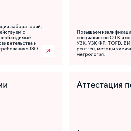
ации лабораторий,
ействуем с
Повышаем квалификаци
 необходимые
специалистов ОТК и ин
свидетельства и
УЗК, УЗК ФР, TOFD, ВИ
требованиям ISO
рентген, методы химиче
метрология.
ми
Аттестация п