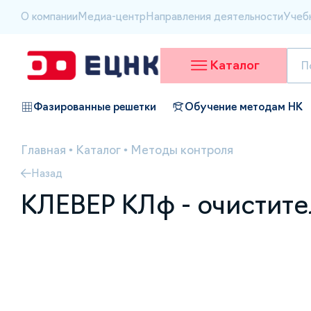
О компании
Медиа-центр
Направления деятельности
Учеб
Каталог
Фазированные решетки
Обучение методам НК
Главная
•
Каталог
•
Методы контроля
Назад
КЛЕВЕР КЛф - очистит