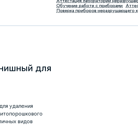
Аттестация лабораторий неразруша
Обучение работе с приборами
Аттес
Поверка приборов неразрушающего 
инишный для
для удаления
нитопорошкового
зличных видов