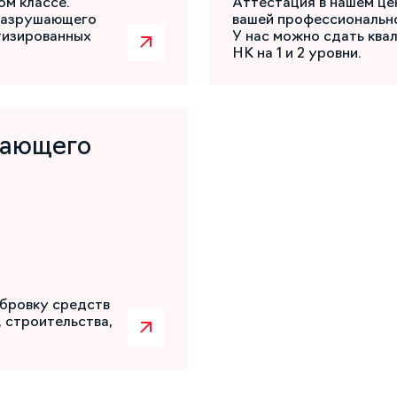
ом классе.
Аттестация в нашем це
разрушающего
вашей профессиональн
атизированных
У нас можно сдать ква
НК на 1 и 2 уровни.
шающего
бровку средств
 строительства,