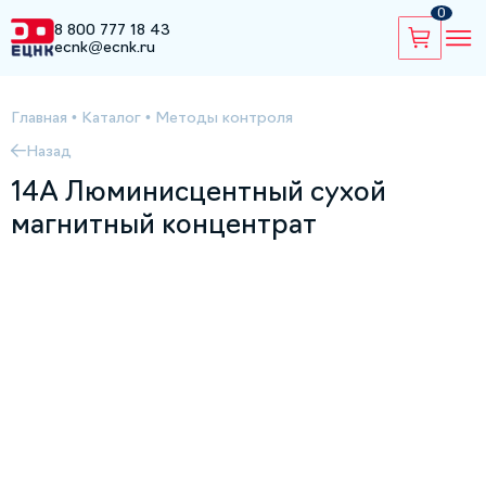
0
8 800 777 18 43
ecnk@ecnk.ru
Главная
•
Каталог
•
Методы контроля
Назад
14A Люминисцентный сухой
магнитный концентрат