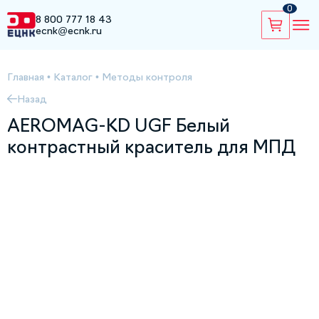
0
8 800 777 18 43
ecnk@ecnk.ru
Главная
•
Каталог
•
Методы контроля
Назад
AEROMAG-KD UGF Белый
контрастный краситель для МПД